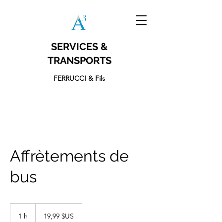
SERVICES &
TRANSPORTS
FERRUCCI & Fils
Affrètements de
bus
19,99
dollars
1 h
1
19,99 $US
des