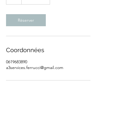
États-
Unis
Réserver
Coordonnées
0619683890
a3services.ferrucci@gmail.com
a3services.ferrucci@gmail.com
0619683890