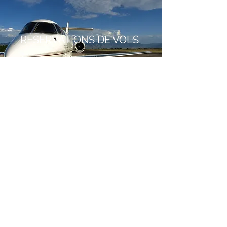
RÉSERVATIONS DE VOLS
Disponibles pour tous les trajets
a3services.ferrucci@gmail.com
0619683890
319 allée des Millepertuis 38330 Montbonnot-
Saint-Martin